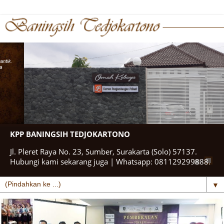
KPP BANINGSIH TEDJOKARTONO
Jl. Pleret Raya No. 23, Sumber, Surakarta (Solo) 57137.
Hubungi kami sekarang juga | Whatsapp: 081129299888.
▼